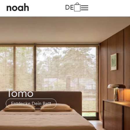
DE
DA
Dänisch
DE
Deutsch
EN
Englisch
FR
Französisch
IT
Italienisch
Tomo
Entdecke Dein Bett