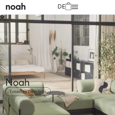
DE
DA
Dänisch
DE
Deutsch
EN
Englisch
FR
Französisch
IT
Italienisch
Lino
Entdecke Dein Bett