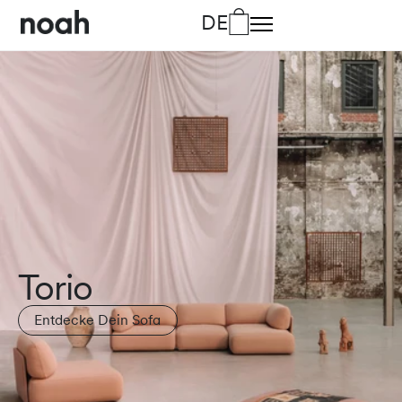
DE
DA
Dänisch
DE
Deutsch
EN
Englisch
FR
Französisch
IT
Italienisch
Torio
Entdecke Dein Sofa