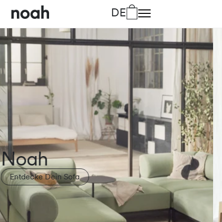
DE
DA
Dänisch
DE
Deutsch
EN
Englisch
FR
Französisch
IT
Italienisch
Lino
Entdecke Dein Bett